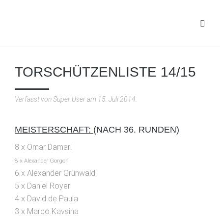
TORSCHÜTZENLISTE 14/15
Verfasst von Super User am
15. Juli 2014
.
MEISTERSCHAFT:
(NACH 36.
RUNDEN)
8 x Omar Damari
8 x Alexander Gorgon
6 x Alexander Grünwald
5 x Daniel Royer
4 x David de Paula
3 x Marco Kavsina