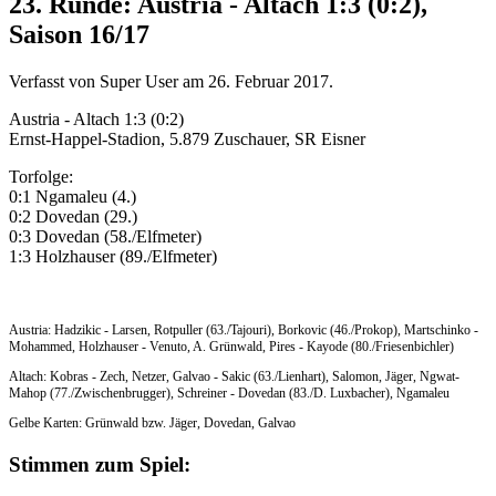
23. Runde: Austria - Altach 1:3 (0:2),
Saison 16/17
Verfasst von Super User am
26. Februar 2017
.
Austria - Altach 1:3 (0:2)
Ernst-Happel-Stadion, 5.879 Zuschauer, SR Eisner
Torfolge:
0:1 Ngamaleu (4.)
0:2 Dovedan (29.)
0:3 Dovedan (58./Elfmeter)
1:3 Holzhauser (89./Elfmeter)
Austria: Hadzikic - Larsen, Rotpuller (63./Tajouri), Borkovic (46./Prokop), Martschinko -
Mohammed, Holzhauser - Venuto, A. Grünwald, Pires - Kayode (80./Friesenbichler)
Altach: Kobras - Zech, Netzer, Galvao - Sakic (63./Lienhart), Salomon, Jäger, Ngwat-
Mahop (77./Zwischenbrugger), Schreiner - Dovedan (83./D. Luxbacher), Ngamaleu
Gelbe Karten: Grünwald bzw. Jäger, Dovedan, Galvao
Stimmen zum Spiel: